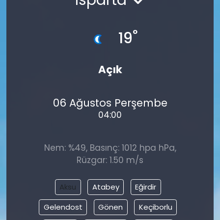
°
19
Açık
06 Ağustos Perşembe
04:00
Nem: %49, Basınç: 1012 hpa hPa,
Rüzgar: 1.50 m/s
Aksu
Atabey
Eğirdir
Gelendost
Gönen
Keçiborlu