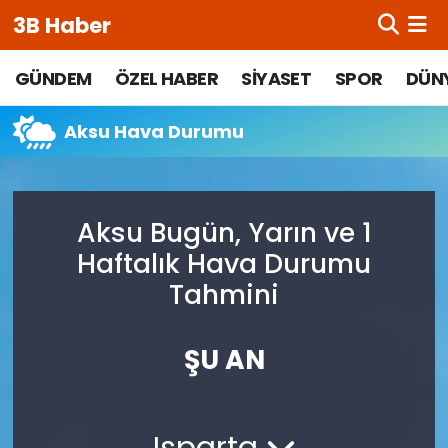
3B Haber
Beypazarı Hava Durumu
GÜNDEM
ÖZEL HABER
SİYASET
SPOR
DÜN
Beypazarı Trafik Yoğunluk Haritası
Aksu Hava Durumu
Süper Lig Puan Durumu ve Fikstür
Aksu Bugün, Yarın ve 1
Tüm Manşetler
Haftalık Hava Durumu
Son Dakika Haberleri
Tahmini
Haber Arşivi
ŞU AN
Isparta