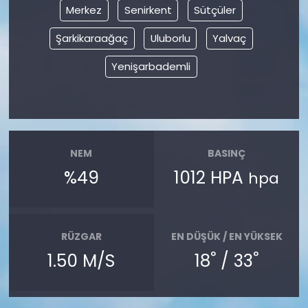
Merkez
Senirkent
Sütçüler
Şarkikaraağaç
Uluborlu
Yalvaç
Yenişarbademli
NEM
BASINÇ
%49
1012 HPA
hpa
RÜZGAR
EN DÜŞÜK / EN YÜKSEK
°
°
1.50 M/S
18
/ 33