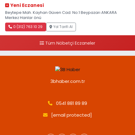
Yeni Eczanesi
Beytepe Mah. Kayhan Güven Cad. No:1 Beypazarı ANKARA
Merkez Hanlar önü
0 (312) 763 10 29
Yol Tarifi Al
Tüm Nöbetçi Eczaneler
3bhaber.com.tr
0541 881 89 89
[email protected]