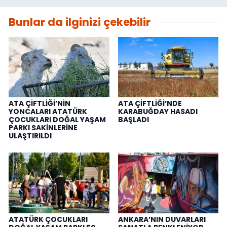
Bunlar da ilginizi çekebilir
ATA ÇİFTLİĞİ’NİN
ATA ÇİFTLİĞİ’NDE
YONCALARI ATATÜRK
KARABUĞDAY HASADI
ÇOCUKLARI DOĞAL YAŞAM
BAŞLADI
PARKI SAKİNLERİNE
ULAŞTIRILDI
ATATÜRK ÇOCUKLARI
ANKARA’NIN DUVARLARI