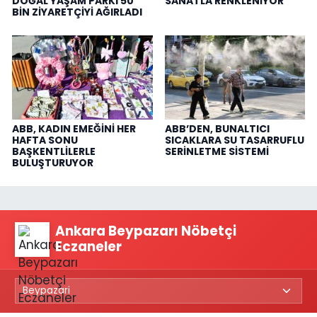
DOĞAL YAŞAM PARKI 50
SANATLA RENKLENİYOR
BİN ZİYARETÇİYİ AĞIRLADI
ABB, KADIN EMEĞİNİ HER
ABB’DEN, BUNALTICI
HAFTA SONU
SICAKLARA SU TASARRUFLU
BAŞKENTLİLERLE
SERİNLETME SİSTEMİ
BULUŞTURUYOR
Ankara Beypazarı Nöbetçi
Eczaneler