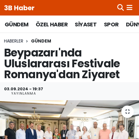
3B Haber
Beypazarı Hava Durumu
GÜNDEM
ÖZEL HABER
SİYASET
SPOR
DÜN
Beypazarı Trafik Yoğunluk Haritası
HABERLER
GÜNDEM
Beypazarı'nda
Süper Lig Puan Durumu ve Fikstür
Uluslararası Festivale
Romanya'dan Ziyaret
Tüm Manşetler
Son Dakika Haberleri
03.09.2024 - 19:37
YAYINLANMA
Haber Arşivi