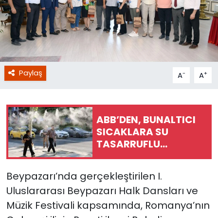
Paylaş
-
+
A
A
ABB’DEN, BUNALTICI
SICAKLARA SU
TASARRUFLU
SERİNLETME SİSTEMİ
Beypazarı’nda gerçekleştirilen I.
Uluslararası Beypazarı Halk Dansları ve
Müzik Festivali kapsamında, Romanya’nın