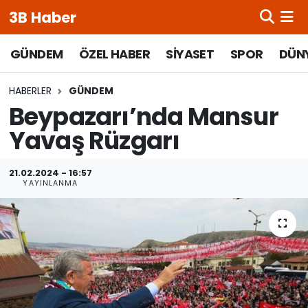
3B Haber
Beypazarı Hava Durumu
GÜNDEM
ÖZEL HABER
SİYASET
SPOR
DÜN
Beypazarı Trafik Yoğunluk Haritası
HABERLER
GÜNDEM
Beypazarı’nda Mansur
Süper Lig Puan Durumu ve Fikstür
Yavaş Rüzgarı
Tüm Manşetler
21.02.2024 - 16:57
YAYINLANMA
Son Dakika Haberleri
Haber Arşivi