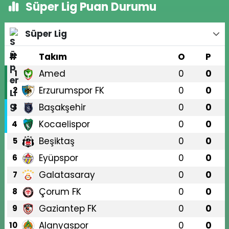
Süper Lig Puan Durumu
Süper Lig
#
Takım
O
P
Amed
0
0
1
Erzurumspor FK
0
0
2
Başakşehir
0
0
3
Kocaelispor
0
0
4
Beşiktaş
0
0
5
Eyüpspor
0
0
6
Galatasaray
0
0
7
Çorum FK
0
0
8
Gaziantep FK
0
0
9
Alanyaspor
0
0
10