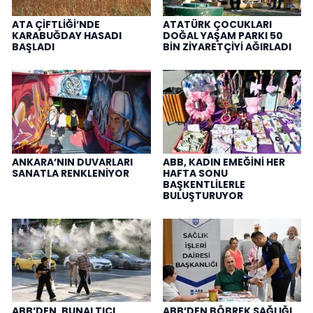
ATA ÇİFTLİĞİ’NDE
ATATÜRK ÇOCUKLARI
KARABUĞDAY HASADI
DOĞAL YAŞAM PARKI 50
BAŞLADI
BİN ZİYARETÇİYİ AĞIRLADI
ANKARA’NIN DUVARLARI
ABB, KADIN EMEĞİNİ HER
SANATLA RENKLENİYOR
HAFTA SONU
BAŞKENTLİLERLE
BULUŞTURUYOR
ABB’DEN, BUNALTICI
ABB’DEN BÖBREK SAĞLIĞI