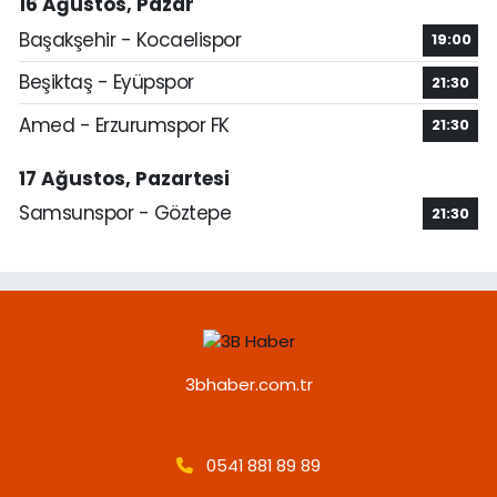
16 Ağustos, Pazar
Başakşehir - Kocaelispor
19:00
Beşiktaş - Eyüpspor
21:30
Amed - Erzurumspor FK
21:30
17 Ağustos, Pazartesi
Samsunspor - Göztepe
21:30
3bhaber.com.tr
0541 881 89 89