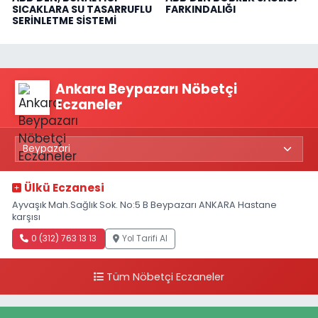
SICAKLARA SU TASARRUFLU
FARKINDALIĞI
SERİNLETME SİSTEMİ
Ankara Beypazarı Nöbetçi
Eczaneler
Ülkü Eczanesi
Ayvaşık Mah.Sağlık Sok. No:5 B Beypazarı ANKARA Hastane
karşısı
0 (312) 763 13 13
Yol Tarifi Al
Tüm Nöbetçi Eczaneler