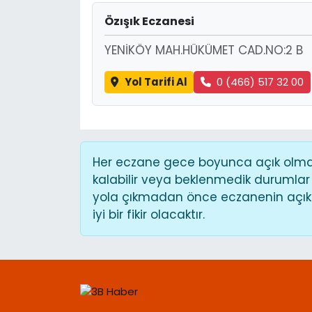
Özışık Eczanesi
YENİKÖY MAH.HÜKÜMET CAD.NO:2 B
Yol Tarifi Al
0 (466) 517 32 00
Her eczane gece boyunca açık olmaya
kalabilir veya beklenmedik durumlar
yola çıkmadan önce eczanenin açık o
iyi bir fikir olacaktır.