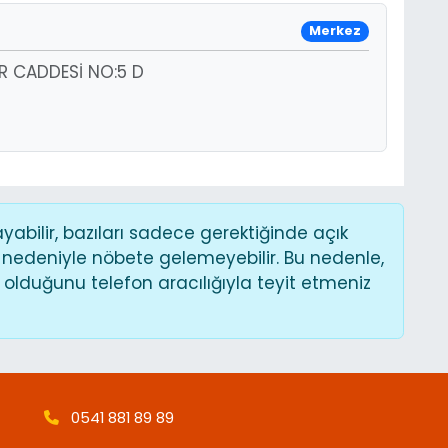
Merkez
R CADDESİ NO:5 D
bilir, bazıları sadece gerektiğinde açık
 nedeniyle nöbete gelemeyebilir. Bu nedenle,
lduğunu telefon aracılığıyla teyit etmeniz
0541 881 89 89