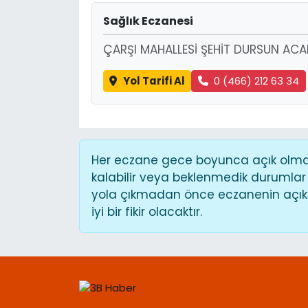
Sağlık Eczanesi
ÇARŞI MAHALLESİ ŞEHİT DURSUN ACA
Yol Tarifi Al
0 (466) 212 63 34
Her eczane gece boyunca açık olmaya
kalabilir veya beklenmedik durumlar
yola çıkmadan önce eczanenin açık o
iyi bir fikir olacaktır.