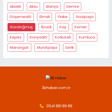
Akseki
Aksu
Alanya
Demre
Döşemealti
Elmali
Finike
Gazipaşa
Gündoğmuş
İbradi
Kaş
Kemer
Kepez
Konyaalti
Korkuteli
Kumluca
Manavgat
Muratpaşa
Serik
3bhaber.com.tr
0541 881 89 89