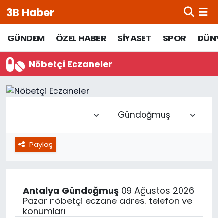
3B Haber
Beypazarı Hava Durumu
GÜNDEM
ÖZEL HABER
SİYASET
SPOR
DÜN
Beypazarı Trafik Yoğunluk Haritası
Nöbetçi Eczaneler
Süper Lig Puan Durumu ve Fikstür
Tüm Manşetler
Son Dakika Haberleri
Paylaş
Haber Arşivi
Antalya
Gündoğmuş
09 Ağustos 2026
Pazar nöbetçi eczane adres, telefon ve
konumları