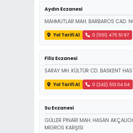
Aydın Eczanesi
MAHMUTLAR MAH. BARBAROS CAD. N
Yol Tarifi Al
0 (551) 475 51 97
Filiz Eczanesi
SARAY MH. KÜLTÜR CD. BASKENT HAST
Yol Tarifi Al
0 (242) 513 04 04
Su Eczanesi
GÜLLER PINARI MAH. HASAN AKÇALIOĞ
MİGROS KARŞISI