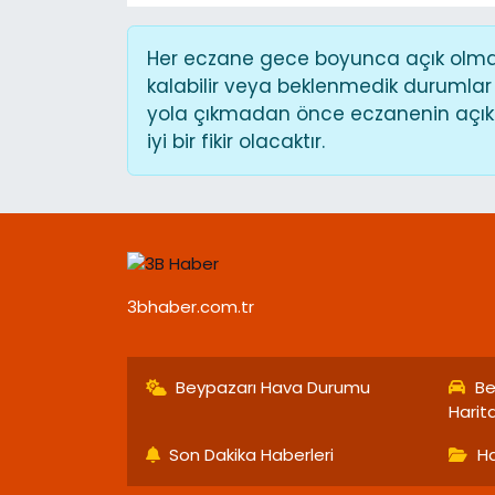
Her eczane gece boyunca açık olmaya
kalabilir veya beklenmedik durumlar
yola çıkmadan önce eczanenin açık o
iyi bir fikir olacaktır.
3bhaber.com.tr
Beypazarı Hava Durumu
Be
Harit
Son Dakika Haberleri
Ha