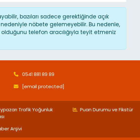
bilir, bazıları sadece gerektiğinde açık
 nedeniyle nöbete gelemeyebilir. Bu nedenle,
lduğunu telefon aracılığıyla teyit etmeniz
0541 881 89 89
[email protected]
ypazarı Trafik Yoğunluk
Puan Durumu ve Fikstür
ası
ber Arşivi