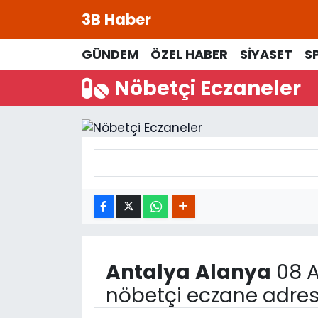
3B Haber
Beypazarı Hava Durumu
GÜNDEM
ÖZEL HABER
SİYASET
S
Nöbetçi Eczaneler
Beypazarı Trafik Yoğunluk Haritası
Süper Lig Puan Durumu ve Fikstür
Tüm Manşetler
Son Dakika Haberleri
Haber Arşivi
Antalya
Alanya
08 A
nöbetçi eczane adres