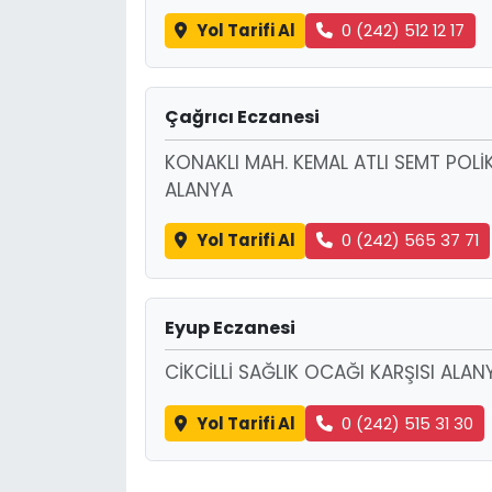
Yol Tarifi Al
0 (242) 512 12 17
Çağrıcı Eczanesi
KONAKLI MAH. KEMAL ATLI SEMT POLİK
ALANYA
Yol Tarifi Al
0 (242) 565 37 71
Eyup Eczanesi
CİKCİLLİ SAĞLIK OCAĞI KARŞISI ALAN
Yol Tarifi Al
0 (242) 515 31 30