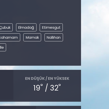
Çubuk
Elmadağ
Etimesgut
ılcahamam
Mamak
Nallıhan
le
EN DÜŞÜK / EN YÜKSEK
°
°
19
/ 32