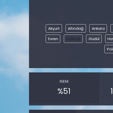
Akyurt
Altındağ
Ankara
Evren
Gölbaşı
Güdül
Ha
Pol
NEM
%51