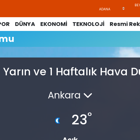
POR
DÜNYA
EKONOMİ
TEKNOLOJİ
Resmi Rek
umu
 Yarın ve 1 Haftalık Hava
Ankara
°
23
Açık