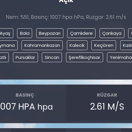
Nem: %51, Basınç: 1007 hpa hPa, Rüzgar: 2.61 m/s
Ayaş
Bala
Beypazarı
Çamlıdere
Çankaya
ymana
Kahramankazan
Kalecik
Keçiören
Kız
atlı
Pursaklar
Sincan
Şereflikoçhisar
Yenimahal
BASINÇ
RÜZGAR
1007 HPA
2.61 M/S
hpa