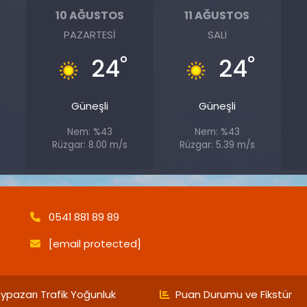
10 AĞUSTOS
11 AĞUSTOS
PAZARTESI
SALI
°
°
°
24
24
Güneşli
Güneşli
Nem: %43
Nem: %43
s
Rüzgar: 8.00 m/s
Rüzgar: 5.39 m/s
0541 881 89 89
[email protected]
ypazarı Trafik Yoğunluk
Puan Durumu ve Fikstür