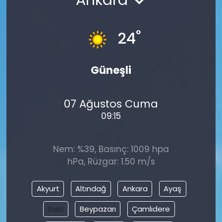
°
24
Güneşli
07 Ağustos Cuma
09:15
Nem: %39, Basınç: 1009 hpa
hPa, Rüzgar: 1.50 m/s
Akyurt
Altındağ
Ankara
Ayaş
Bala
Beypazarı
Çamlıdere