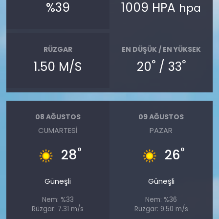
%39
1009 HPA
hpa
RÜZGAR
EN DÜŞÜK / EN YÜKSEK
°
°
1.50 M/S
20
/ 33
08 AĞUSTOS
09 AĞUSTOS
CUMARTESI
PAZAR
°
°
28
26
Güneşli
Güneşli
Nem: %33
Nem: %36
Rüzgar: 7.31 m/s
Rüzgar: 9.50 m/s