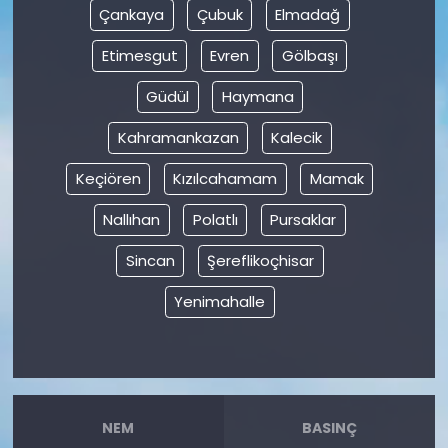
Çankaya
Çubuk
Elmadağ
Etimesgut
Evren
Gölbaşı
Güdül
Haymana
Kahramankazan
Kalecik
Keçiören
Kızılcahamam
Mamak
Nallıhan
Polatlı
Pursaklar
Sincan
Şereflikoçhisar
Yenimahalle
NEM
BASINÇ