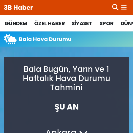
3B Haber
Beypazarı Hava Durumu
GÜNDEM
ÖZEL HABER
SİYASET
SPOR
DÜN
Beypazarı Trafik Yoğunluk Haritası
Bala Hava Durumu
Süper Lig Puan Durumu ve Fikstür
Bala Bugün, Yarın ve 1
Tüm Manşetler
Haftalık Hava Durumu
Son Dakika Haberleri
Tahmini
Haber Arşivi
ŞU AN
Ankara