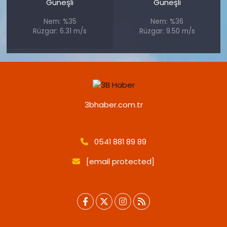
Güneşli
Güneşli
Nem: %35
Nem: %36
Rüzgar: 6.31 m/s
Rüzgar: 9.50 m/s
3bhaber.com.tr
0541 881 89 89
[email protected]