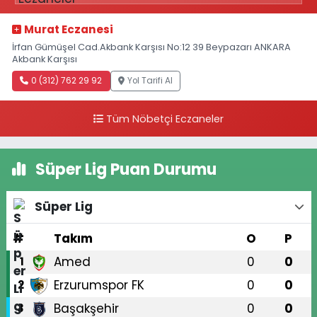
Murat Eczanesi
İrfan Gümüşel Cad.Akbank Karşısı No:12 39 Beypazarı ANKARA
Akbank Karşısı
0 (312) 762 29 92
Yol Tarifi Al
Tüm Nöbetçi Eczaneler
Süper Lig Puan Durumu
Süper Lig
#
Takım
O
P
Amed
0
0
1
Erzurumspor FK
0
0
2
Başakşehir
0
0
3