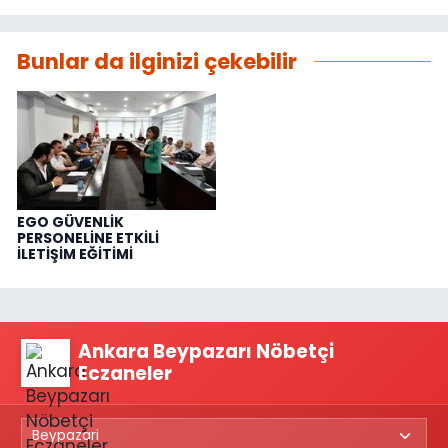
Bunlar da ilginizi çekebilir
EGO GÜVENLİK
PERSONELİNE ETKİLİ
İLETİŞİM EĞİTİMİ
Ankara Beypazarı Nöbetçi
Eczaneler