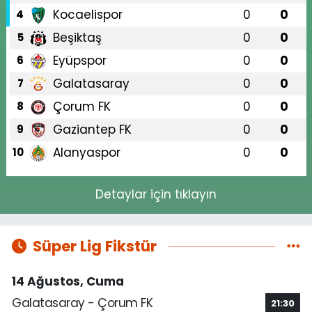
Kocaelispor
0
0
4
Beşiktaş
0
0
5
Eyüpspor
0
0
6
Galatasaray
0
0
7
Çorum FK
0
0
8
Gaziantep FK
0
0
9
Alanyaspor
0
0
10
Detaylar için tıklayın
Süper Lig Fikstür
14 Ağustos, Cuma
Galatasaray - Çorum FK
21:30