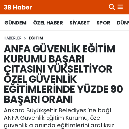
3B Haber
Beypazarı Hava Durumu
GÜNDEM
ÖZEL HABER
SİYASET
SPOR
DÜN
Beypazarı Trafik Yoğunluk Haritası
HABERLER
EĞİTİM
ANFA GÜVENLİK EĞİTİM
Süper Lig Puan Durumu ve Fikstür
KURUMU BAŞARI
ÇITASINI YÜKSELTİYOR
Tüm Manşetler
ÖZEL GÜVENLİK
Son Dakika Haberleri
EĞİTİMLERİNDE YÜZDE 90
Haber Arşivi
BAŞARI ORANI
Ankara Büyükşehir Belediyesi’ne bağlı
ANFA Güvenlik Eğitim Kurumu, özel
güvenlik alanında eğitimlerini aralıksız