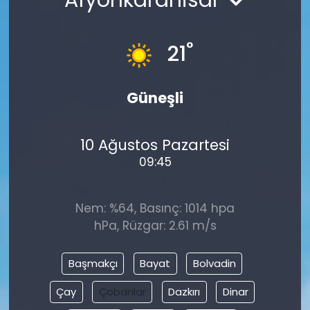
°
21
Güneşli
10 Ağustos Pazartesi
09:45
Nem: %64, Basınç: 1014 hpa
hPa, Rüzgar: 2.61 m/s
Başmakçı
Bayat
Bolvadin
Çay
Çobanlar
Dazkırı
Dinar