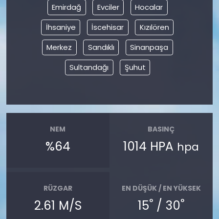
Emirdağ
Evciler
Hocalar
İhsaniye
İscehisar
Kızılören
Merkez
Sandıklı
Sinanpaşa
Sultandağı
Şuhut
NEM
BASINÇ
%64
1014 HPA
hpa
RÜZGAR
EN DÜŞÜK / EN YÜKSEK
°
°
2.61 M/S
15
/ 30