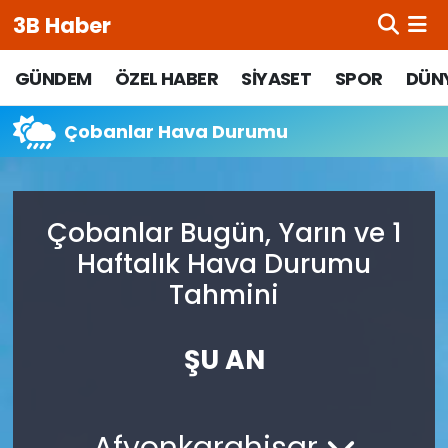
3B Haber
Beypazarı Hava Durumu
GÜNDEM
ÖZEL HABER
SİYASET
SPOR
DÜN
Beypazarı Trafik Yoğunluk Haritası
Çobanlar Hava Durumu
Süper Lig Puan Durumu ve Fikstür
Çobanlar Bugün, Yarın ve 1
Tüm Manşetler
Haftalık Hava Durumu
Son Dakika Haberleri
Tahmini
Haber Arşivi
ŞU AN
Afyonkarahisar