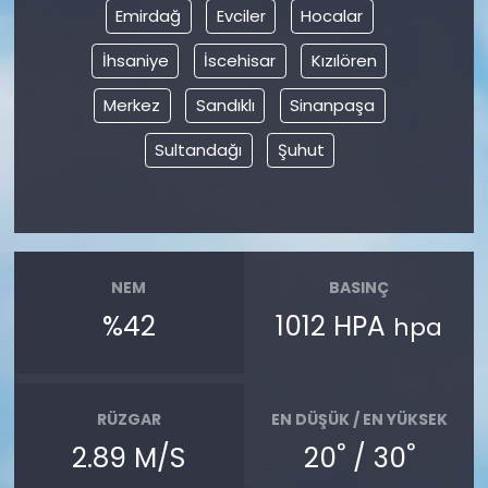
Emirdağ
Evciler
Hocalar
İhsaniye
İscehisar
Kızılören
Merkez
Sandıklı
Sinanpaşa
Sultandağı
Şuhut
NEM
BASINÇ
%42
1012 HPA
hpa
RÜZGAR
EN DÜŞÜK / EN YÜKSEK
°
°
2.89 M/S
20
/ 30