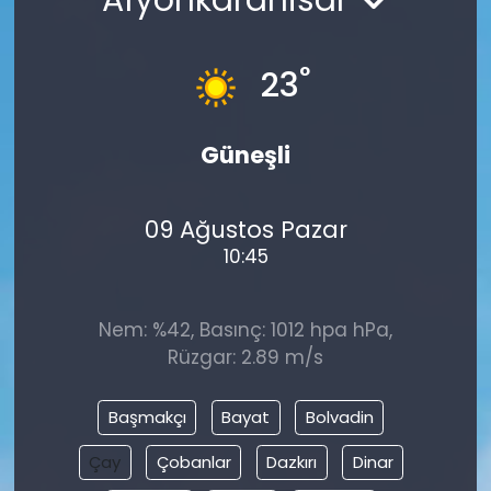
°
23
Güneşli
09 Ağustos Pazar
10:45
Nem: %42, Basınç: 1012 hpa hPa,
Rüzgar: 2.89 m/s
Başmakçı
Bayat
Bolvadin
Çay
Çobanlar
Dazkırı
Dinar