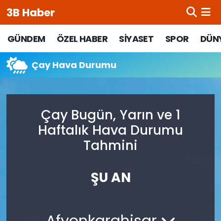
3B Haber
Beypazarı Hava Durumu
GÜNDEM
ÖZEL HABER
SİYASET
SPOR
DÜN
Beypazarı Trafik Yoğunluk Haritası
Çay Hava Durumu
Süper Lig Puan Durumu ve Fikstür
Çay Bugün, Yarın ve 1
Tüm Manşetler
Haftalık Hava Durumu
Son Dakika Haberleri
Tahmini
Haber Arşivi
ŞU AN
Afyonkarahisar