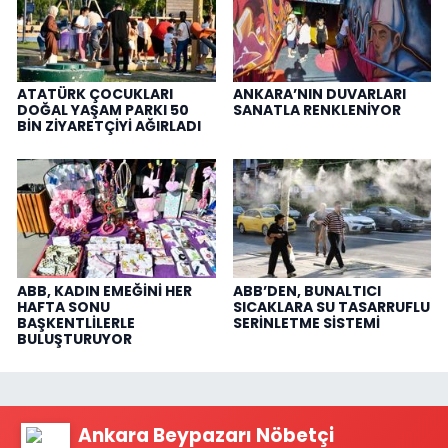
ATATÜRK ÇOCUKLARI
ANKARA’NIN DUVARLARI
DOĞAL YAŞAM PARKI 50
SANATLA RENKLENİYOR
BİN ZİYARETÇİYİ AĞIRLADI
ABB, KADIN EMEĞİNİ HER
ABB’DEN, BUNALTICI
HAFTA SONU
SICAKLARA SU TASARRUFLU
BAŞKENTLİLERLE
SERİNLETME SİSTEMİ
BULUŞTURUYOR
Ankara Beypazarı Nöbetçi