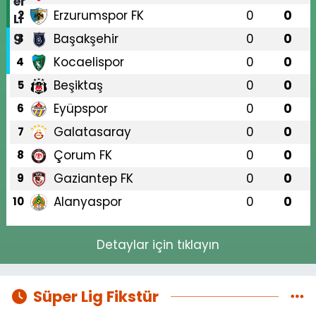
Erzurumspor FK
0
0
2
Başakşehir
0
0
3
Kocaelispor
0
0
4
Beşiktaş
0
0
5
Eyüpspor
0
0
6
Galatasaray
0
0
7
Çorum FK
0
0
8
Gaziantep FK
0
0
9
Alanyaspor
0
0
10
Detaylar için tıklayın
Süper Lig Fikstür