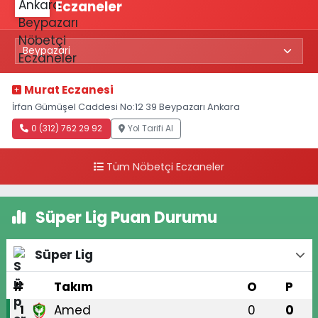
Eczaneler
Murat Eczanesi
İrfan Gümüşel Caddesi No:12 39 Beypazarı Ankara
0 (312) 762 29 92
Yol Tarifi Al
Tüm Nöbetçi Eczaneler
Süper Lig Puan Durumu
Süper Lig
#
Takım
O
P
Amed
0
0
1