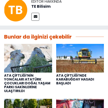
EDITÖR HAKKINDA
TE Bilisim
Bunlar da ilginizi çekebilir
ATA ÇİFTLİĞİ’NİN
ATA ÇİFTLİĞİ’NDE
YONCALARI ATATÜRK
KARABUĞDAY HASADI
ÇOCUKLARI DOĞAL YAŞAM
BAŞLADI
PARKI SAKİNLERİNE
ULAŞTIRILDI