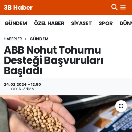
3B Haber
Beypazarı Hava Durumu
GÜNDEM
ÖZEL HABER
SİYASET
SPOR
DÜN
Beypazarı Trafik Yoğunluk Haritası
HABERLER
GÜNDEM
ABB Nohut Tohumu
Süper Lig Puan Durumu ve Fikstür
Desteği Başvuruları
Başladı
Tüm Manşetler
Son Dakika Haberleri
24.02.2024 - 12:50
YAYINLANMA
Haber Arşivi