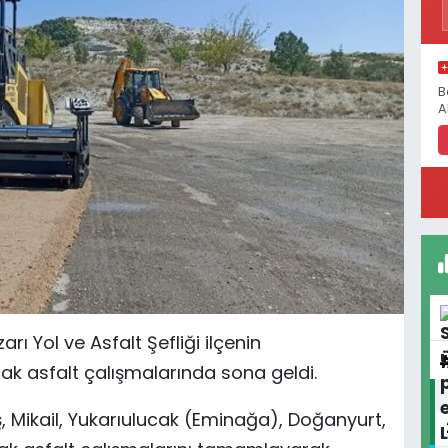
B
A
ı Yol ve Asfalt Şefliği ilçenin
ak asfalt çalışmalarında sona geldi.
uş, Mikail, Yukarıulucak (Eminağa), Doğanyurt,