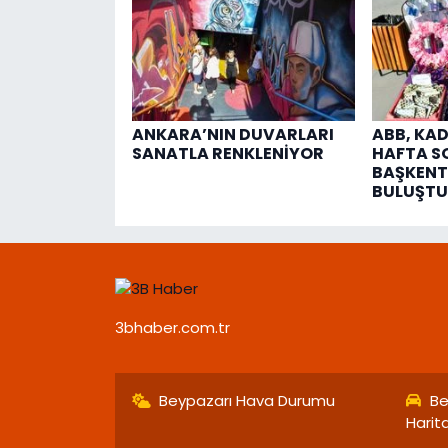
ANKARA’NIN DUVARLARI
ABB, KAD
SANATLA RENKLENİYOR
HAFTA S
BAŞKENT
BULUŞT
3bhaber.com.tr
Beypazarı Hava Durumu
Be
Harit