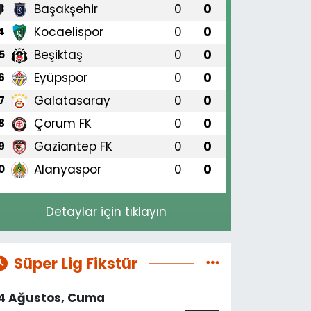
Başakşehir
0
0
3
Kocaelispor
0
0
4
Beşiktaş
0
0
5
Eyüpspor
0
0
6
Galatasaray
0
0
7
Çorum FK
0
0
8
Gaziantep FK
0
0
9
Alanyaspor
0
0
0
Detaylar için tıklayın
Süper Lig Fikstür
14 Ağustos, Cuma