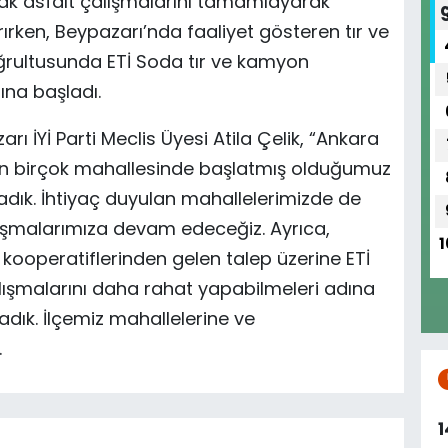
cak asfalt çalışmalarını tamamlayarak
ırken, Beypazarı’nda faaliyet gösteren tır ve
oğrultusunda ETİ Soda tır ve kamyon
ına başladı.
ı İYİ Parti Meclis Üyesi Atila Çelik, “Ankara
zin birçok mahallesinde başlatmış olduğumuz
adık. İhtiyaç duyulan mahallelerimizde de
ışmalarımıza devam edeceğiz. Ayrıca,
1
 kooperatiflerinden gelen talep üzerine ETİ
alışmalarını daha rahat yapabilmeleri adına
adık. İlçemiz mahallelerine ve
.