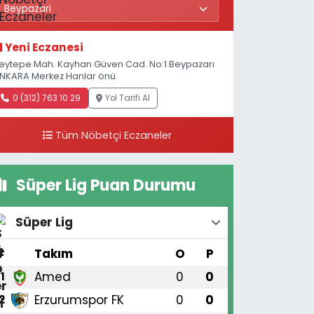
Yeni Eczanesi
eytepe Mah. Kayhan Güven Cad. No:1 Beypazarı
NKARA Merkez Hanlar önü
0 (312) 763 10 29
Yol Tarifi Al
Tüm Nöbetçi Eczaneler
Süper Lig Puan Durumu
Süper Lig
#
Takım
O
P
Amed
0
0
1
Erzurumspor FK
0
0
2