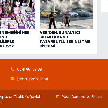
IN EMEĞİNİ HER
ABB’DEN, BUNALTICI
ONU
SICAKLARA SU
LİLERLE
TASARRUFLU SERİNLETME
URUYOR
SİSTEMİ
0541 881 89 89
[email protected]
ypazarı Trafik Yoğunluk
Puan Durumu ve Fikstür
ası