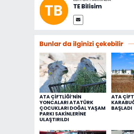
TE Bilisim
Bunlar da ilginizi çekebilir
ATA ÇİFTLİĞİ’NİN
ATA ÇİFT
YONCALARI ATATÜRK
KARABUĞ
ÇOCUKLARI DOĞAL YAŞAM
BAŞLADI
PARKI SAKİNLERİNE
ULAŞTIRILDI