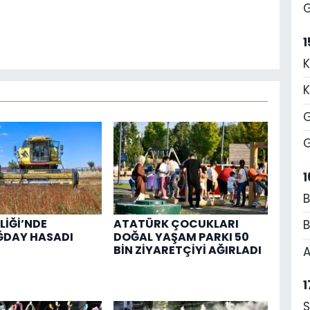
G
1
K
K
G
G
1
B
LİĞİ’NDE
ATATÜRK ÇOCUKLARI
B
DAY HASADI
DOĞAL YAŞAM PARKI 50
BİN ZİYARETÇİYİ AĞIRLADI
A
1
S