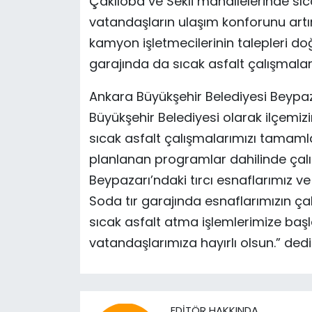
Çakıloba ve Sekli mahallelerinde sı
vatandaşların ulaşım konforunu artır
kamyon işletmecilerinin talepleri d
garajında da sıcak asfalt çalışmalar
Ankara Büyükşehir Belediyesi Beypazar
Büyükşehir Belediyesi olarak ilçemi
sıcak asfalt çalışmalarımızı tamaml
planlanan programlar dahilinde çal
Beypazarı’ndaki tırcı esnaflarımız ve
Soda tır garajında esnaflarımızın ç
sıcak asfalt atma işlemlerimize başl
vatandaşlarımıza hayırlı olsun.” dedi
EDITÖR HAKKINDA