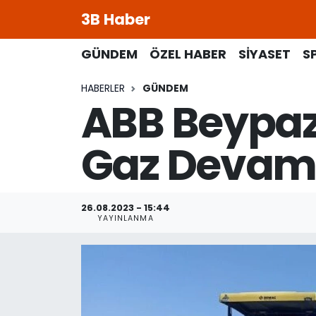
3B Haber
Beypazarı Hava Durumu
GÜNDEM
ÖZEL HABER
SİYASET
S
HABERLER
GÜNDEM
Beypazarı Trafik Yoğunluk Haritası
ABB Beypaz
Süper Lig Puan Durumu ve Fikstür
Gaz Devam 
Tüm Manşetler
Son Dakika Haberleri
26.08.2023 - 15:44
YAYINLANMA
Haber Arşivi