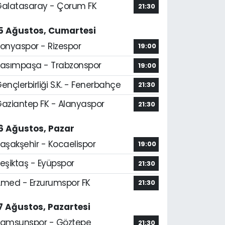
alatasaray - Çorum FK
21:30
5 Ağustos, Cumartesi
onyaspor - Rizespor
19:00
asımpaşa - Trabzonspor
19:00
ençlerbirliği S.K. - Fenerbahçe
21:30
aziantep FK - Alanyaspor
21:30
6 Ağustos, Pazar
aşakşehir - Kocaelispor
19:00
eşiktaş - Eyüpspor
21:30
med - Erzurumspor FK
21:30
7 Ağustos, Pazartesi
amsunspor - Göztepe
21:30