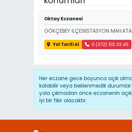
konumları
Oktay Eczanesi
GÖKÇEBEY ILÇESIISTASYON MAH.AT
Yol Tarifi Al
0 (372) 512 33 45
Her eczane gece boyunca açık olmaya
kalabilir veya beklenmedik durumlar
yola çıkmadan önce eczanenin açık o
iyi bir fikir olacaktır.