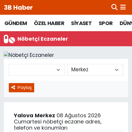
3B Haber
Beypazarı Hava Durumu
GÜNDEM
ÖZEL HABER
SİYASET
SPOR
DÜN
Beypazarı Trafik Yoğunluk Haritası
Nöbetçi Eczaneler
Süper Lig Puan Durumu ve Fikstür
Tüm Manşetler
Son Dakika Haberleri
Paylaş
Haber Arşivi
Yalova
Merkez
08 Ağustos 2026
Cumartesi nöbetçi eczane adres,
telefon ve konumları