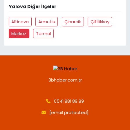
Yalova Diğer İlçeler
Altinova
Armutlu
Çinarcik
Çiftlikköy
Merkez
Termal
3bhaber.com.tr
0541 881 89 89
[email protected]