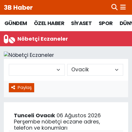
3B Haber
Beypazarı Hava Durumu
GÜNDEM
ÖZEL HABER
SİYASET
SPOR
DÜN
Beypazarı Trafik Yoğunluk Haritası
Nöbetçi Eczaneler
Süper Lig Puan Durumu ve Fikstür
Tüm Manşetler
Son Dakika Haberleri
Paylaş
Haber Arşivi
Tunceli
Ovacık
06 Ağustos 2026
Perşembe nöbetçi eczane adres,
telefon ve konumları