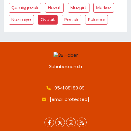
Çemişgezek
Hozat
Mazgirt
Merkez
Nazimiye
Ovacik
Pertek
Pülümür
3bhaber.com.tr
0541 881 89 89
[email protected]