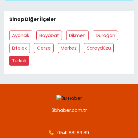
Sinop Diğer İlçeler
Ayancik
Boyabat
Dikmen
Durağan
Erfelek
Gerze
Merkez
Saraydüzü
Türkeli
3bhaber.com.tr
0541 881 89 89