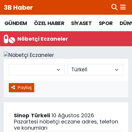
3B Haber
Beypazarı Hava Durumu
GÜNDEM
ÖZEL HABER
SİYASET
SPOR
DÜN
Beypazarı Trafik Yoğunluk Haritası
Nöbetçi Eczaneler
Süper Lig Puan Durumu ve Fikstür
Tüm Manşetler
Son Dakika Haberleri
Paylaş
Haber Arşivi
Sinop
Türkeli
10 Ağustos 2026
Pazartesi nöbetçi eczane adres, telefon
ve konumları