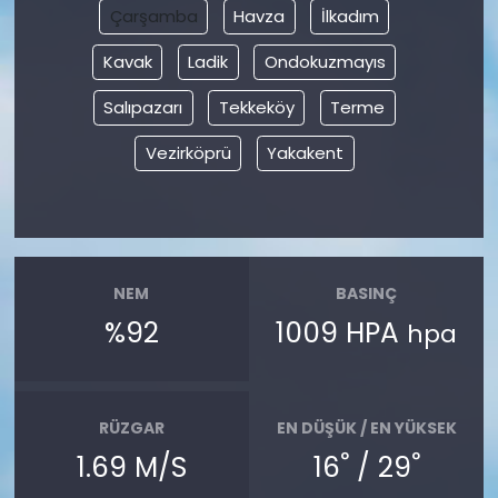
Çarşamba
Havza
İlkadım
Kavak
Ladik
Ondokuzmayıs
Salıpazarı
Tekkeköy
Terme
Vezirköprü
Yakakent
NEM
BASINÇ
%92
1009 HPA
hpa
RÜZGAR
EN DÜŞÜK / EN YÜKSEK
°
°
1.69 M/S
16
/ 29