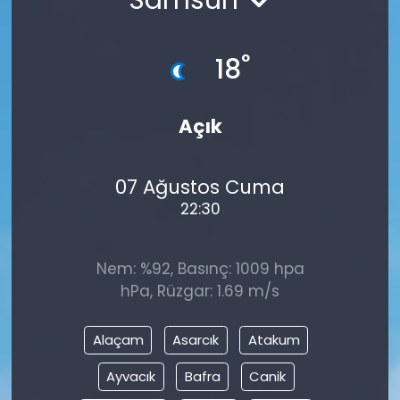
°
18
Açık
07 Ağustos Cuma
22:30
Nem: %92, Basınç: 1009 hpa
hPa, Rüzgar: 1.69 m/s
Alaçam
Asarcık
Atakum
Ayvacık
Bafra
Canik