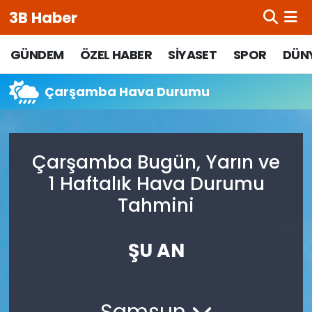
3B Haber
Beypazarı Hava Durumu
GÜNDEM
ÖZEL HABER
SİYASET
SPOR
DÜN
Beypazarı Trafik Yoğunluk Haritası
Çarşamba Hava Durumu
Süper Lig Puan Durumu ve Fikstür
Çarşamba Bugün, Yarın ve
Tüm Manşetler
1 Haftalık Hava Durumu
Son Dakika Haberleri
Tahmini
Haber Arşivi
ŞU AN
Samsun