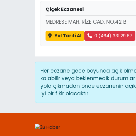
Çiçek Eczanesi
MEDRESE MAH. RİZE CAD. NO:42 B
Yol Tarifi Al
0 (464) 331 29 67
Her eczane gece boyunca açık olmaya
kalabilir veya beklenmedik durumlar
yola çıkmadan önce eczanenin açık o
iyi bir fikir olacaktır.