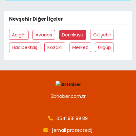
Nevşehir Diğer İlçeler
Acigöl
Avanos
Derinkuyu
Gülşehir
Hacibektaş
Kozakli
Merkez
Ürgüp
3bhaber.com.tr
0541 881 89 89
[email protected]