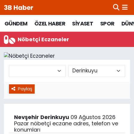
3B Haber
Beypazarı Hava Durumu
GÜNDEM
ÖZEL HABER
SİYASET
SPOR
DÜN
Beypazarı Trafik Yoğunluk Haritası
Nöbetçi Eczaneler
Süper Lig Puan Durumu ve Fikstür
Tüm Manşetler
Son Dakika Haberleri
Paylaş
Haber Arşivi
Nevşehir
Derinkuyu
09 Ağustos 2026
Pazar nöbetçi eczane adres, telefon ve
konumları