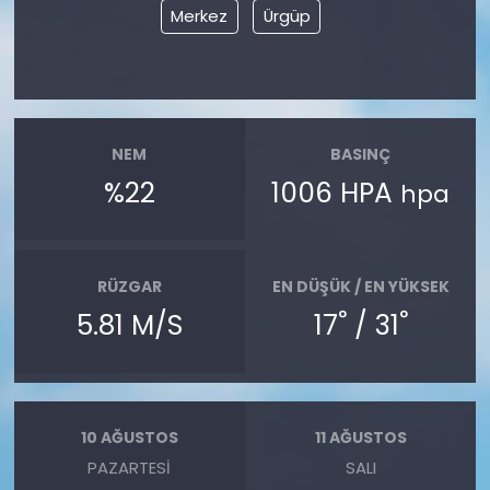
Merkez
Ürgüp
NEM
BASINÇ
%22
1006 HPA
hpa
RÜZGAR
EN DÜŞÜK / EN YÜKSEK
°
°
5.81 M/S
17
/ 31
10 AĞUSTOS
11 AĞUSTOS
PAZARTESI
SALI