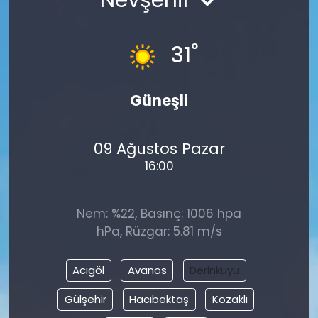
°
31
Güneşli
09 Ağustos Pazar
16:00
Nem: %22, Basınç: 1006 hpa
hPa, Rüzgar: 5.81 m/s
Acıgöl
Avanos
Derinkuyu
Gülşehir
Hacıbektaş
Kozaklı