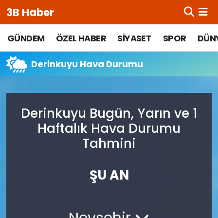
3B Haber
Beypazarı Hava Durumu
GÜNDEM
ÖZEL HABER
SİYASET
SPOR
DÜN
Beypazarı Trafik Yoğunluk Haritası
Derinkuyu Hava Durumu
Süper Lig Puan Durumu ve Fikstür
Derinkuyu Bugün, Yarın ve 1
Tüm Manşetler
Haftalık Hava Durumu
Son Dakika Haberleri
Tahmini
Haber Arşivi
ŞU AN
Nevşehir