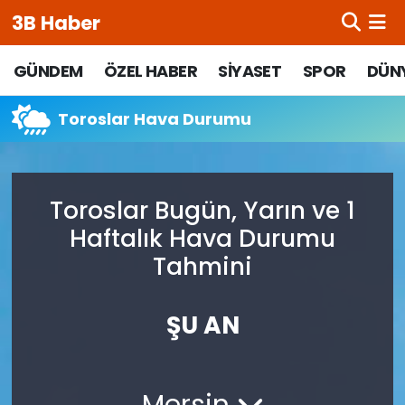
3B Haber
Beypazarı Hava Durumu
GÜNDEM
ÖZEL HABER
SİYASET
SPOR
DÜN
Beypazarı Trafik Yoğunluk Haritası
Toroslar Hava Durumu
Süper Lig Puan Durumu ve Fikstür
Toroslar Bugün, Yarın ve 1
Tüm Manşetler
Haftalık Hava Durumu
Son Dakika Haberleri
Tahmini
Haber Arşivi
ŞU AN
Mersin