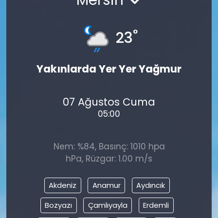
°
23
Yakınlarda Yer Yer Yağmur
07 Ağustos Cuma
05:00
Nem: %84, Basınç: 1010 hpa
hPa, Rüzgar: 1.00 m/s
Akdeniz
Anamur
Aydıncık
Bozyazı
Çamlıyayla
Erdemli