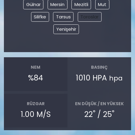
Gülnar
Mersin
Mezitli
Mut
Silifke
Tarsus
Toroslar
Yenişehir
NEM
BASINÇ
%84
1010 HPA
hpa
RÜZGAR
EN DÜŞÜK / EN YÜKSEK
°
°
1.00 M/S
22
/ 25