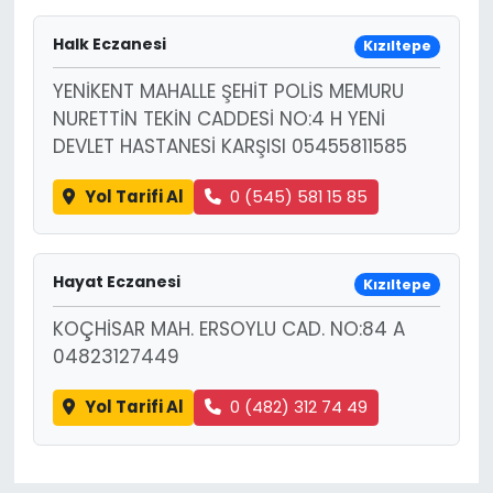
Halk Eczanesi
Kızıltepe
YENİKENT MAHALLE ŞEHİT POLİS MEMURU
NURETTİN TEKİN CADDESİ NO:4 H YENİ
DEVLET HASTANESİ KARŞISI 05455811585
Yol Tarifi Al
0 (545) 581 15 85
Hayat Eczanesi
Kızıltepe
KOÇHİSAR MAH. ERSOYLU CAD. NO:84 A
04823127449
Yol Tarifi Al
0 (482) 312 74 49