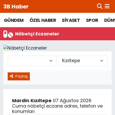
3B Haber
Beypazarı Hava Durumu
GÜNDEM
ÖZEL HABER
SİYASET
SPOR
DÜN
Beypazarı Trafik Yoğunluk Haritası
Nöbetçi Eczaneler
Süper Lig Puan Durumu ve Fikstür
Tüm Manşetler
Son Dakika Haberleri
Paylaş
Haber Arşivi
Mardin
Kızıltepe
07 Ağustos 2026
Cuma nöbetçi eczane adres, telefon ve
konumları