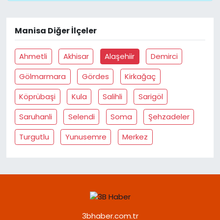
Manisa Diğer İlçeler
Ahmetli
Akhisar
Alaşehiir
Demirci
Gölmarmara
Gördes
Kirkağaç
Köprübaşi
Kula
Salihli
Sarigöl
Saruhanli
Selendi
Soma
Şehzadeler
Turgutlu
Yunusemre
Merkez
3bhaber.com.tr