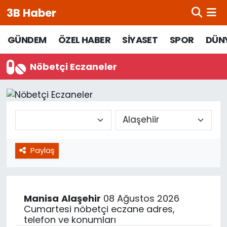
3B Haber
Beypazarı Hava Durumu
GÜNDEM
ÖZEL HABER
SİYASET
SPOR
DÜN
Beypazarı Trafik Yoğunluk Haritası
Nöbetçi Eczaneler
Süper Lig Puan Durumu ve Fikstür
Tüm Manşetler
Son Dakika Haberleri
Paylaş
Haber Arşivi
Manisa
Alaşehir
08 Ağustos 2026
Cumartesi nöbetçi eczane adres,
telefon ve konumları