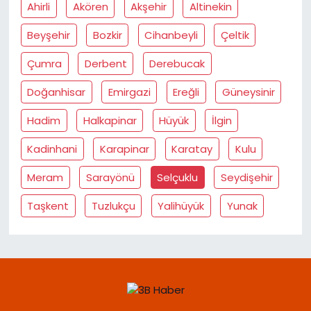
Ahirli
Akören
Akşehir
Altinekin
Beyşehir
Bozkir
Cihanbeyli
Çeltik
Çumra
Derbent
Derebucak
Doğanhisar
Emirgazi
Ereğli
Güneysinir
Hadim
Halkapinar
Hüyük
İlgin
Kadinhani
Karapinar
Karatay
Kulu
Meram
Sarayönü
Selçuklu
Seydişehir
Taşkent
Tuzlukçu
Yalihüyük
Yunak