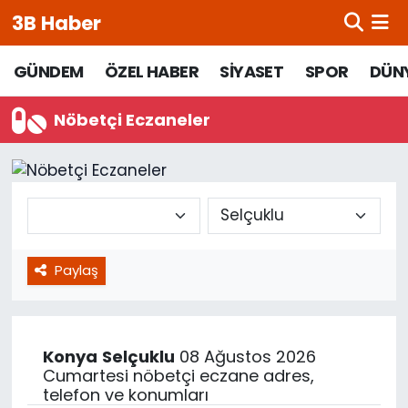
3B Haber
Beypazarı Hava Durumu
GÜNDEM
ÖZEL HABER
SİYASET
SPOR
DÜN
Beypazarı Trafik Yoğunluk Haritası
Nöbetçi Eczaneler
Süper Lig Puan Durumu ve Fikstür
Tüm Manşetler
Son Dakika Haberleri
Paylaş
Haber Arşivi
Konya
Selçuklu
08 Ağustos 2026
Cumartesi nöbetçi eczane adres,
telefon ve konumları