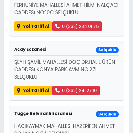
FERHUNİYE MAHALLESİ AHMET HİLMİ NALÇACI
CADDESİ NO:10C SELÇUKLU
Yol Tarifi Al
0 (332) 234 01 75
Acay Eczanesi
Selçuklu
ŞEYH ŞAMİL MAHALLESİ DOÇ.DR.HALİL ÜRÜN
CADDESİ KONYA PARK AVM NO:27I
SELÇUKLU
Yol Tarifi Al
0 (332) 241 27 10
Tuğçe Belviranlı Eczanesi
Selçuklu
HACIKAYMAK MAHALLESİ HAZERİFEN AHMET