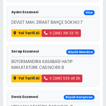
Aydın Eczanesi
Vize
DEVLET MAH. ZIRAAT BAHÇE SOK.NO:7
Yol Tarifi Al
0 (288) 318 33 76
Serap Eczanesi
Büyük Mandıra
BÜYÜKMANDIRA KASABASI HATIP
MAH.ATATÜRK CAD.NO:89 B
Yol Tarifi Al
0 (288) 533 46 26
Deniz Eczanesi
Büyük Karıştıran