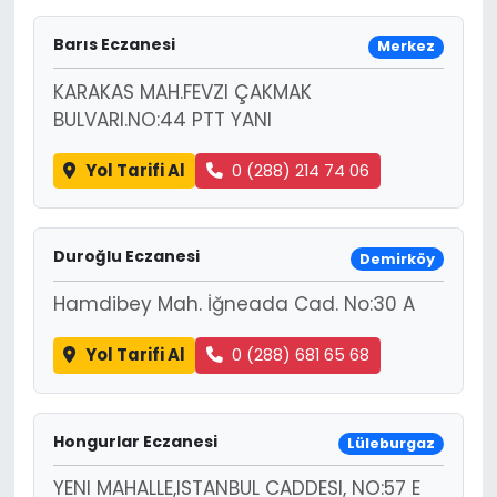
Barıs Eczanesi
Merkez
KARAKAS MAH.FEVZI ÇAKMAK
BULVARI.NO:44 PTT YANI
Yol Tarifi Al
0 (288) 214 74 06
Duroğlu Eczanesi
Demirköy
Hamdibey Mah. İğneada Cad. No:30 A
Yol Tarifi Al
0 (288) 681 65 68
Hongurlar Eczanesi
Lüleburgaz
YENI MAHALLE,ISTANBUL CADDESI, NO:57 E