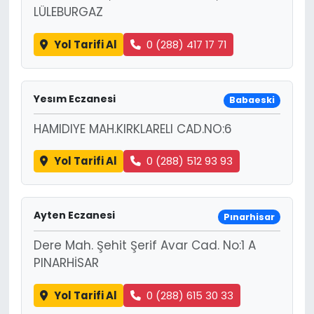
LÜLEBURGAZ
Yol Tarifi Al
0 (288) 417 17 71
Yesım Eczanesi
Babaeski
HAMIDIYE MAH.KIRKLARELI CAD.NO:6
Yol Tarifi Al
0 (288) 512 93 93
Ayten Eczanesi
Pınarhisar
Dere Mah. Şehit Şerif Avar Cad. No:1 A
PINARHİSAR
Yol Tarifi Al
0 (288) 615 30 33