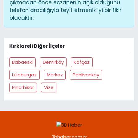
çıkmadan önce eczanenin açık olduğunu
telefon aracılığıyla teyit etmeniz iyi bir fikir
olacaktır.
Kırklareli Diğer İlçeler
Babaeski
Demirköy
Kofçaz
Lüleburgaz
Merkez
Pehlivanköy
Pinarhisar
Vize
3bhaber.com.tr