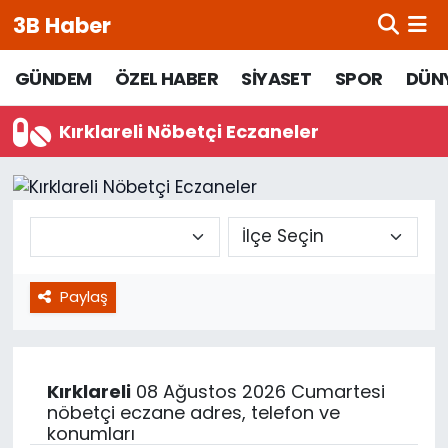
3B Haber
Beypazarı Hava Durumu
GÜNDEM
ÖZEL HABER
SİYASET
SPOR
DÜN
Beypazarı Trafik Yoğunluk Haritası
Kırklareli Nöbetçi Eczaneler
Süper Lig Puan Durumu ve Fikstür
Tüm Manşetler
Son Dakika Haberleri
Paylaş
Haber Arşivi
Kırklareli
08 Ağustos 2026 Cumartesi
nöbetçi eczane adres, telefon ve
konumları