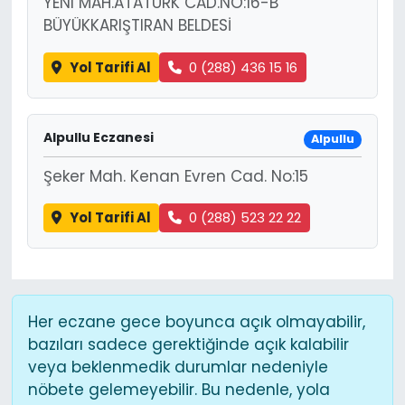
YENI MAH.ATATÜRK CAD.NO:16-B
BÜYÜKKARIŞTIRAN BELDESİ
Yol Tarifi Al
0 (288) 436 15 16
Alpullu Eczanesi
Alpullu
Şeker Mah. Kenan Evren Cad. No:15
Yol Tarifi Al
0 (288) 523 22 22
Her eczane gece boyunca açık olmayabilir,
bazıları sadece gerektiğinde açık kalabilir
veya beklenmedik durumlar nedeniyle
nöbete gelemeyebilir. Bu nedenle, yola