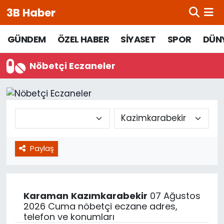
3B Haber
Beypazarı Hava Durumu
GÜNDEM
ÖZEL HABER
SİYASET
SPOR
DÜN
Beypazarı Trafik Yoğunluk Haritası
Nöbetçi Eczaneler
Süper Lig Puan Durumu ve Fikstür
Tüm Manşetler
Son Dakika Haberleri
Paylaş
Haber Arşivi
Karaman
Kazımkarabekir
07 Ağustos
2026 Cuma nöbetçi eczane adres,
telefon ve konumları