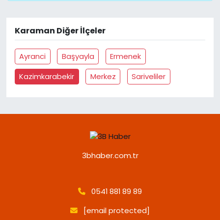
Karaman Diğer İlçeler
Ayranci
Başyayla
Ermenek
Kazimkarabekir
Merkez
Sariveliler
3bhaber.com.tr
0541 881 89 89
[email protected]