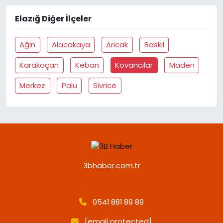
Elazığ Diğer İlçeler
Ağin
Alacakaya
Aricak
Baskil
Karakoçan
Keban
Kovancilar
Maden
Merkez
Palu
Sivrice
3bhaber.com.tr
0541 881 89 89
[email protected]