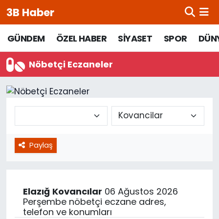
3B Haber
Beypazarı Hava Durumu
GÜNDEM
ÖZEL HABER
SİYASET
SPOR
DÜN
Beypazarı Trafik Yoğunluk Haritası
Nöbetçi Eczaneler
Süper Lig Puan Durumu ve Fikstür
Tüm Manşetler
Son Dakika Haberleri
Paylaş
Haber Arşivi
Elazığ
Kovancılar
06 Ağustos 2026
Perşembe nöbetçi eczane adres,
telefon ve konumları