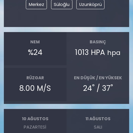
Merkez
Süloğlu
Uzunköprü
NEM
BASINÇ
%24
1013 HPA
hpa
RÜZGAR
EN DÜŞÜK / EN YÜKSEK
°
°
8.00 M/S
24
/ 37
10 AĞUSTOS
11 AĞUSTOS
PAZARTESI
SALI