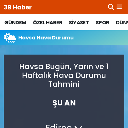
3B Haber
Beypazarı Hava Durumu
GÜNDEM
ÖZEL HABER
SİYASET
SPOR
DÜN
Beypazarı Trafik Yoğunluk Haritası
Havsa Hava Durumu
Süper Lig Puan Durumu ve Fikstür
Havsa Bugün, Yarın ve 1
Tüm Manşetler
Haftalık Hava Durumu
Son Dakika Haberleri
Tahmini
Haber Arşivi
ŞU AN
Edirne