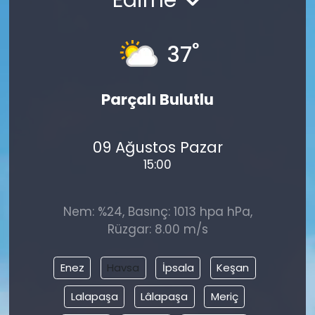
°
37
Parçalı Bulutlu
09 Ağustos Pazar
15:00
Nem: %24, Basınç: 1013 hpa hPa,
Rüzgar: 8.00 m/s
Enez
Havsa
İpsala
Keşan
Lalapaşa
Lâlapaşa
Meriç