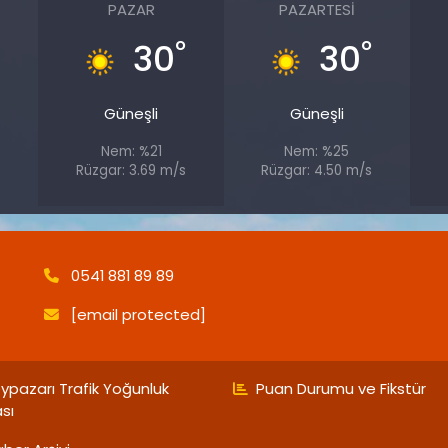
PAZAR
PAZARTESI
°
°
°
30
30
Güneşli
Güneşli
Nem: %21
Nem: %25
Rüzgar: 3.69 m/s
Rüzgar: 4.50 m/s
0541 881 89 89
[email protected]
ypazarı Trafik Yoğunluk
Puan Durumu ve Fikstür
ası