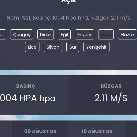
Nem: %21, Basınç: 1004 hpa hPa, Rüzgar: 2.11 m/s
ar
Çüngüş
Dicle
Eğil
Ergani
Hani
Hazro
Lice
Silvan
Sur
Yenişehir
BASINÇ
RÜZGAR
1004 HPA
2.11 M/S
hpa
09 AĞUSTOS
10 AĞUSTOS