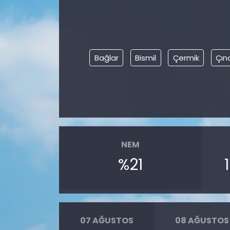
Bağlar
Bismil
Çermik
Çın
NEM
%21
07 AĞUSTOS
08 AĞUSTOS