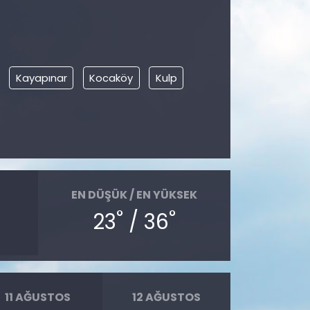
Kayapınar
Kocaköy
Kulp
EN DÜŞÜK / EN YÜKSEK
°
°
23
/ 36
11 AĞUSTOS
12 AĞUSTOS