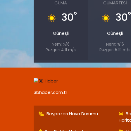
CUMA
CUMARTESI
°
30
30
Güneşli
Güneşli
Nem: %16
Nem: %16
Rüzgar: 4.11 m/s
Rüzgar: 5.19 m/s
3bhaber.com.tr
Beypazarı Hava Durumu
Be
Harit