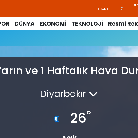
POR
DÜNYA
EKONOMİ
TEKNOLOJİ
Resmi Rek
u
Yarın ve 1 Haftalık Hava D
Diyarbakır
°
26
Açık