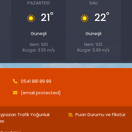
PAZARTESI
SALI
°
°
21
22
Güneşli
Güneşli
Nem: %51
Nem: %51
Rüzgar: 6.50 m/s
Rüzgar: 5.69 m/s
0541 881 89 89
[email protected]
ypazarı Trafik Yoğunluk
Puan Durumu ve Fikstür
ası