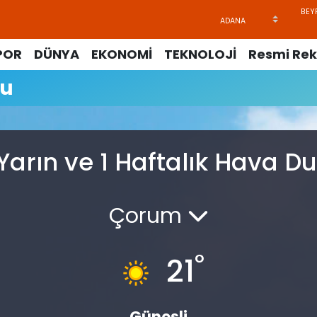
POR
DÜNYA
EKONOMİ
TEKNOLOJİ
Resmi Rek
mu
, Yarın ve 1 Haftalık Hava 
Çorum
°
21
Güneşli