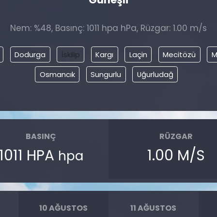
Nem: %48, Basınç: 1011 hpa hPa, Rüzgar: 1.00 m/s
Dodurga
İskilip
Kargı
Laçin
Mecitözü
M
Osmancık
Sungurlu
Uğurludağ
BASINÇ
RÜZGAR
1011 HPA
1.00 M/S
hpa
10 AĞUSTOS
11 AĞUSTOS