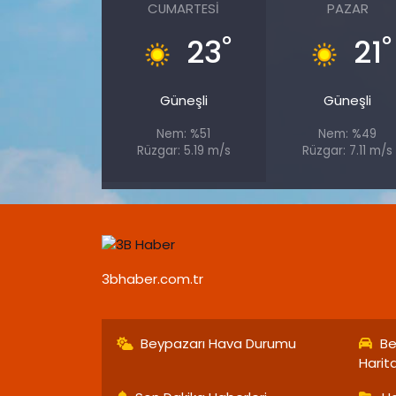
CUMARTESI
PAZAR
°
°
23
21
Güneşli
Güneşli
Nem: %51
Nem: %49
Rüzgar: 5.19 m/s
Rüzgar: 7.11 m/s
3bhaber.com.tr
Beypazarı Hava Durumu
Be
Harit