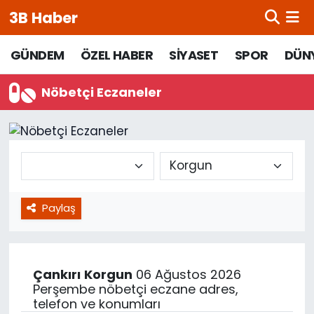
3B Haber
Beypazarı Hava Durumu
GÜNDEM
ÖZEL HABER
SİYASET
SPOR
DÜN
Beypazarı Trafik Yoğunluk Haritası
Nöbetçi Eczaneler
Süper Lig Puan Durumu ve Fikstür
Tüm Manşetler
Son Dakika Haberleri
Paylaş
Haber Arşivi
Çankırı
Korgun
06 Ağustos 2026
Perşembe nöbetçi eczane adres,
telefon ve konumları