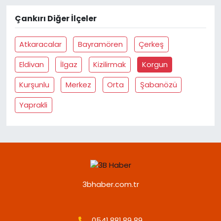
Çankırı Diğer İlçeler
Atkaracalar
Bayramören
Çerkeş
Eldivan
İlgaz
Kizilirmak
Korgun
Kurşunlu
Merkez
Orta
Şabanözü
Yaprakli
3bhaber.com.tr
0541 881 89 89