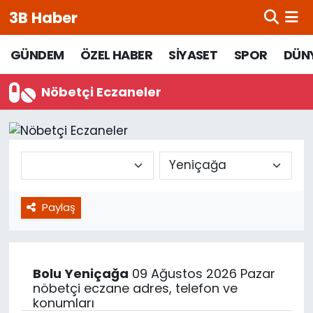
3B Haber
Beypazarı Hava Durumu
GÜNDEM
ÖZEL HABER
SİYASET
SPOR
DÜN
Beypazarı Trafik Yoğunluk Haritası
Nöbetçi Eczaneler
Süper Lig Puan Durumu ve Fikstür
Tüm Manşetler
Son Dakika Haberleri
Paylaş
Haber Arşivi
Bolu
Yeniçağa
09 Ağustos 2026 Pazar
nöbetçi eczane adres, telefon ve
konumları