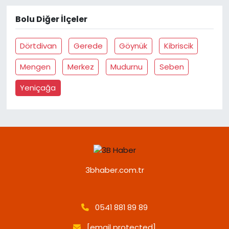
Bolu Diğer İlçeler
Dörtdivan
Gerede
Göynük
Kibriscik
Mengen
Merkez
Mudurnu
Seben
Yeniçağa
3bhaber.com.tr
0541 881 89 89
[email protected]