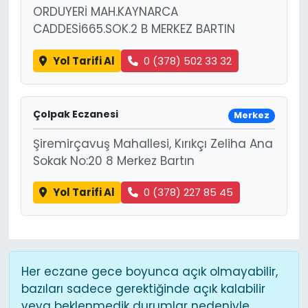
ORDUYERİ MAH.KAYNARCA
CADDESİ665.SOK.2 B MERKEZ BARTIN
Yol Tarifi Al
0 (378) 502 33 32
Çolpak Eczanesi
Merkez
Şiremirçavuş Mahallesi, Kırıkçı Zeliha Ana
Sokak No:20 8 Merkez Bartın
Yol Tarifi Al
0 (378) 227 85 45
Her eczane gece boyunca açık olmayabilir,
bazıları sadece gerektiğinde açık kalabilir
veya beklenmedik durumlar nedeniyle