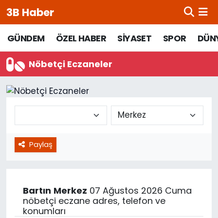
3B Haber
Beypazarı Hava Durumu
GÜNDEM
ÖZEL HABER
SİYASET
SPOR
DÜN
Beypazarı Trafik Yoğunluk Haritası
Nöbetçi Eczaneler
Süper Lig Puan Durumu ve Fikstür
Tüm Manşetler
Son Dakika Haberleri
Paylaş
Haber Arşivi
Bartın
Merkez
07 Ağustos 2026 Cuma
nöbetçi eczane adres, telefon ve
konumları