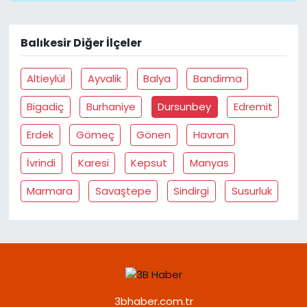
Balıkesir Diğer İlçeler
Altieylül
Ayvalik
Balya
Bandirma
Bigadiç
Burhaniye
Dursunbey
Edremit
Erdek
Gömeç
Gönen
Havran
İvrindi
Karesi
Kepsut
Manyas
Marmara
Savaştepe
Sindirgi
Susurluk
3bhaber.com.tr