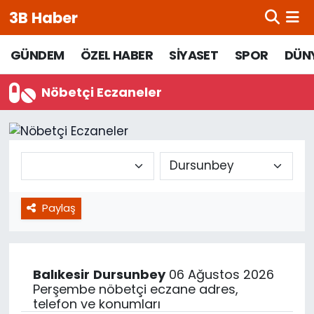
3B Haber
Beypazarı Hava Durumu
GÜNDEM
ÖZEL HABER
SİYASET
SPOR
DÜN
Beypazarı Trafik Yoğunluk Haritası
Nöbetçi Eczaneler
Süper Lig Puan Durumu ve Fikstür
Tüm Manşetler
Son Dakika Haberleri
Paylaş
Haber Arşivi
Balıkesir
Dursunbey
06 Ağustos 2026
Perşembe nöbetçi eczane adres,
telefon ve konumları