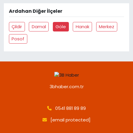
Ardahan Diğer İlçeler
Çildir
Damal
Göle
Hanak
Merkez
Posof
3bhaber.com.tr
0541 881 89 89
[email protected]