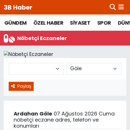
3B Haber
Beypazarı Hava Durumu
GÜNDEM
ÖZEL HABER
SİYASET
SPOR
DÜN
Beypazarı Trafik Yoğunluk Haritası
Nöbetçi Eczaneler
Süper Lig Puan Durumu ve Fikstür
Tüm Manşetler
Son Dakika Haberleri
Paylaş
Haber Arşivi
Ardahan
Göle
07 Ağustos 2026 Cuma
nöbetçi eczane adres, telefon ve
konumları