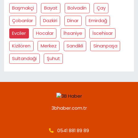
Başmakçi
Bayat
Bolvadin
Çay
Çobanlar
Dazkiri
Dinar
Emirdağ
Evciler
Hocalar
İhsaniye
İscehisar
Kizilören
Merkez
Sandikli
Sinanpaşa
Sultandaği
Şuhut
3bhaber.com.tr
0541 881 89 89