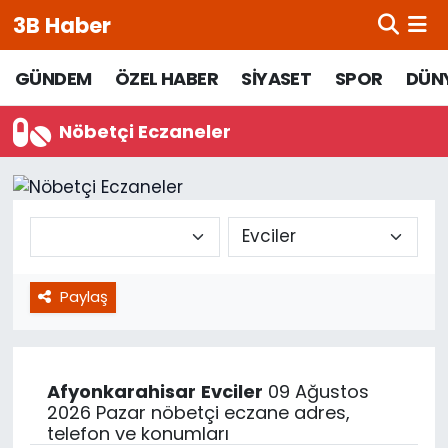
3B Haber
Beypazarı Hava Durumu
GÜNDEM
ÖZEL HABER
SİYASET
SPOR
DÜN
Beypazarı Trafik Yoğunluk Haritası
Nöbetçi Eczaneler
Süper Lig Puan Durumu ve Fikstür
Tüm Manşetler
Son Dakika Haberleri
Paylaş
Haber Arşivi
Afyonkarahisar
Evciler
09 Ağustos
2026 Pazar nöbetçi eczane adres,
telefon ve konumları