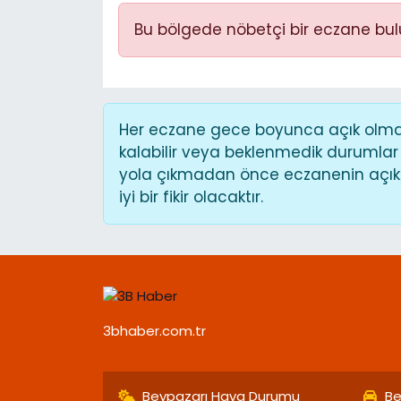
Bu bölgede nöbetçi bir eczane bu
Her eczane gece boyunca açık olmaya
kalabilir veya beklenmedik durumlar
yola çıkmadan önce eczanenin açık o
iyi bir fikir olacaktır.
3bhaber.com.tr
Beypazarı Hava Durumu
Be