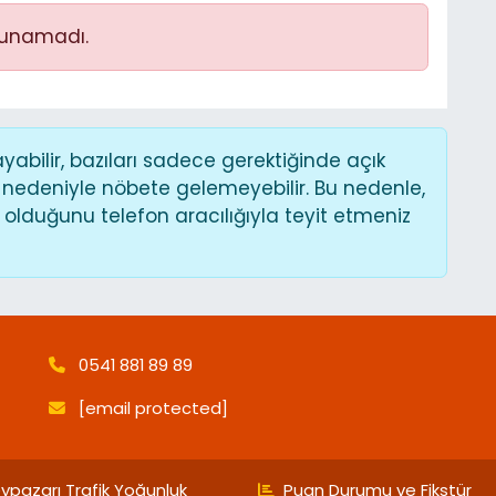
lunamadı.
bilir, bazıları sadece gerektiğinde açık
 nedeniyle nöbete gelemeyebilir. Bu nedenle,
lduğunu telefon aracılığıyla teyit etmeniz
0541 881 89 89
[email protected]
ypazarı Trafik Yoğunluk
Puan Durumu ve Fikstür