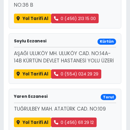
NO:36 B
Yol Tarifi Al
0 (456) 213 15 00
Soylu Eczanesi
Kürtün
AŞAĞI ULUKÖY MH. ULUKÖY CAD. NO:14A-
14B KÜRTÜN DEVLET HASTANESİ YOLU ÜZERİ
Yol Tarifi Al
0 (554) 024 29 29
Yaren Eczanesi
Torul
TUĞRULBEY MAH. ATATÜRK CAD. NO:109
Yol Tarifi Al
0 (456) 611 29 12