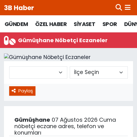
3B Haber
Beypazarı Hava Durumu
GÜNDEM
ÖZEL HABER
SİYASET
SPOR
DÜN
Beypazarı Trafik Yoğunluk Haritası
Gümüşhane Nöbetçi Eczaneler
Süper Lig Puan Durumu ve Fikstür
Tüm Manşetler
Son Dakika Haberleri
Paylaş
Haber Arşivi
Gümüşhane
07 Ağustos 2026 Cuma
nöbetçi eczane adres, telefon ve
konumları