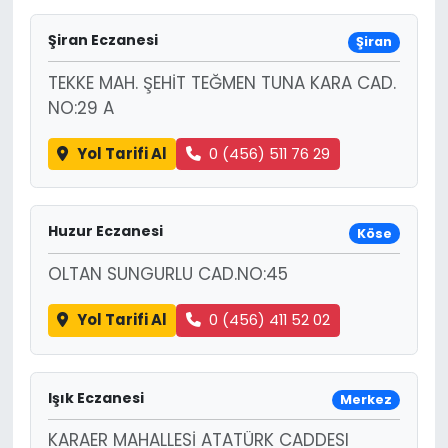
Şiran Eczanesi
Şiran
TEKKE MAH. ŞEHİT TEĞMEN TUNA KARA CAD.
NO:29 A
Yol Tarifi Al
0 (456) 511 76 29
Huzur Eczanesi
Köse
OLTAN SUNGURLU CAD.NO:45
Yol Tarifi Al
0 (456) 411 52 02
Işık Eczanesi
Merkez
KARAER MAHALLESİ ATATÜRK CADDESI