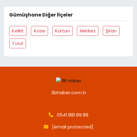
Gümüşhane Diğer İlçeler
Kelkit
Köse
Kürtün
Merkez
Şiran
Torul
3bhaber.com.tr
0541 881 89 89
[email protected]